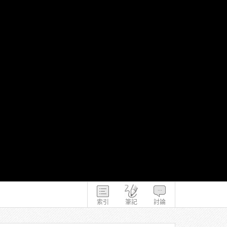
索引
筆記
討論