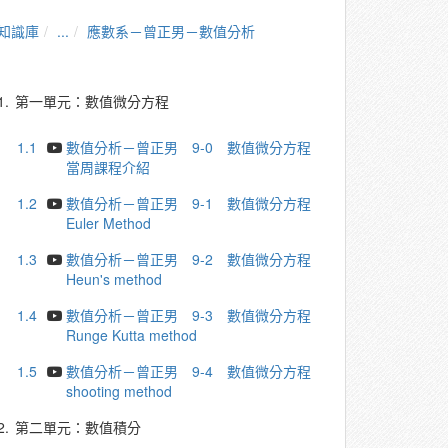
知識庫
...
應數系－曾正男－數值分析
1.
第一單元：數值微分方程
1.1
數值分析－曾正男 9-0 數值微分方程
當周課程介紹
1.2
數值分析－曾正男 9-1 數值微分方程
Euler Method
1.3
數值分析－曾正男 9-2 數值微分方程
Heun's method
1.4
數值分析－曾正男 9-3 數值微分方程
Runge Kutta method
1.5
數值分析－曾正男 9-4 數值微分方程
shooting method
2.
第二單元：數值積分