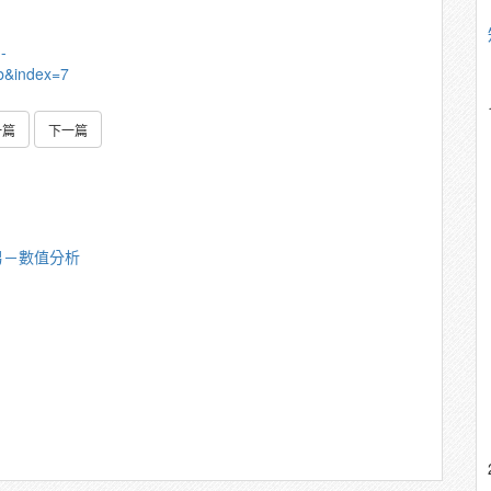
-
b&index=7
一篇
下一篇
男－數值分析