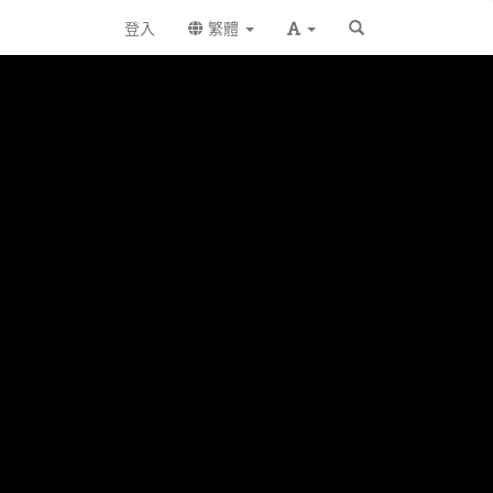
登入
繁體