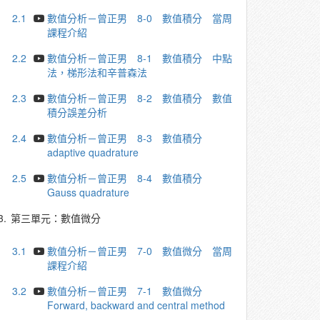
2.1
數值分析－曾正男 8-0 數值積分 當周
課程介紹
2.2
數值分析－曾正男 8-1 數值積分 中點
法，梯形法和辛普森法
2.3
數值分析－曾正男 8-2 數值積分 數值
積分誤差分析
2.4
數值分析－曾正男 8-3 數值積分
adaptive quadrature
2.5
數值分析－曾正男 8-4 數值積分
Gauss quadrature
3.
第三單元：數值微分
3.1
數值分析－曾正男 7-0 數值微分 當周
課程介紹
3.2
數值分析－曾正男 7-1 數值微分
Forward, backward and central method