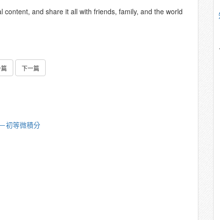
content, and share it all with friends, family, and the world
一篇
下一篇
漪－初等微積分