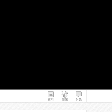
索引
筆記
討論