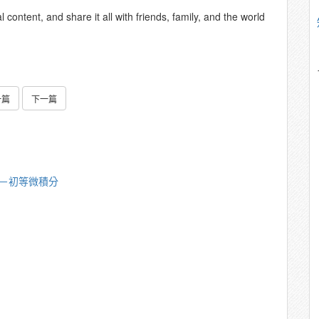
content, and share it all with friends, family, and the world
一篇
下一篇
漪－初等微積分