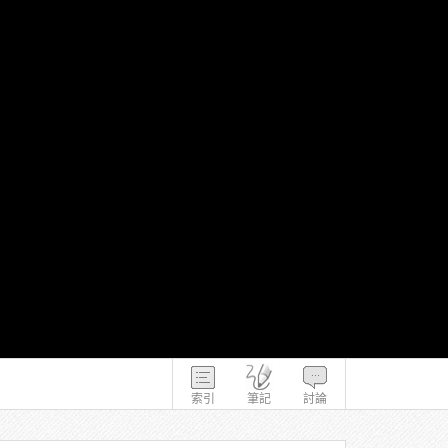
索引
筆記
討論