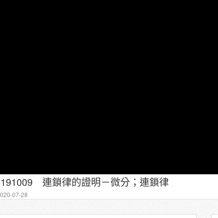
20191009 連鎖律的證明－微分；連鎖律
20-07-28