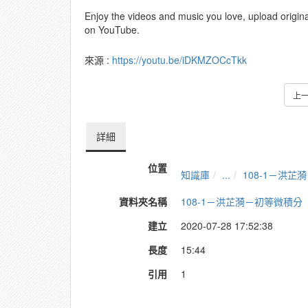
Enjoy the videos and music you love, upload original 
on YouTube.
來源 :
https://youtu.be/iDKMZOCcTkk
上
詳細
位置
知識庫
...
108-1－洪芷
資料夾名稱
108-1－洪芷漪－初等微積分
建立
2020-07-28 17:52:38
長度
15:44
引用
1