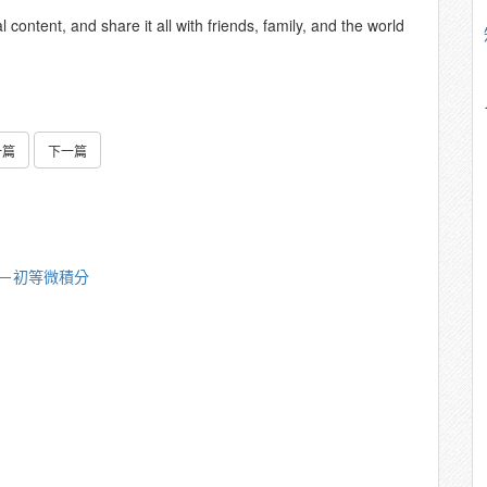
content, and share it all with friends, family, and the world
一篇
下一篇
漪－初等微積分