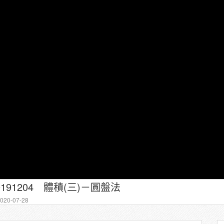
0191204 體積(三)－圓盤法
20-07-28