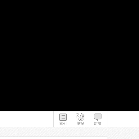
索引
筆記
討論