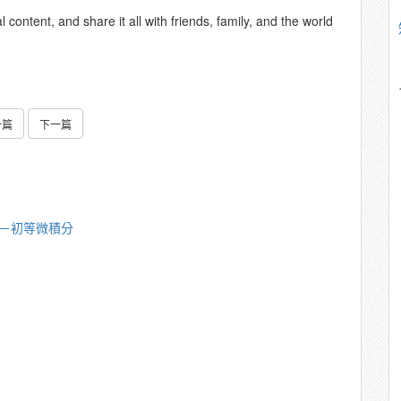
content, and share it all with friends, family, and the world
一篇
下一篇
漪－初等微積分