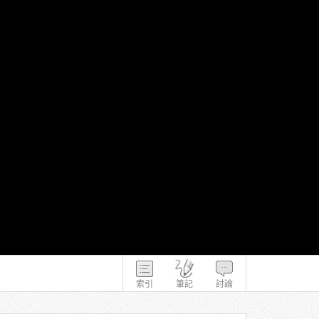
索引
筆記
討論