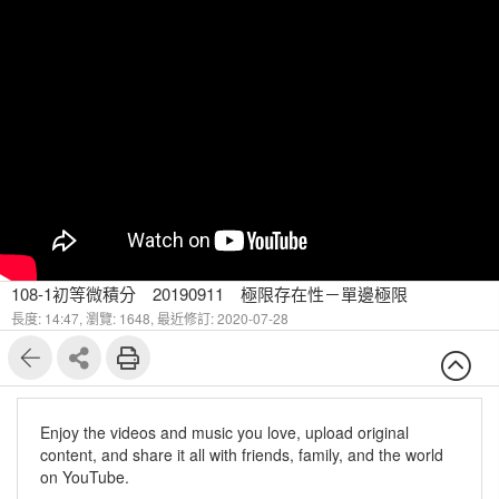
108-1初等微積分 20190911 極限存在性－單邊極限
長度: 14:47,
瀏覽: 1648,
最近修訂: 2020-07-28
Enjoy the videos and music you love, upload original
content, and share it all with friends, family, and the world
on YouTube.