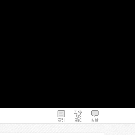
索引
筆記
討論