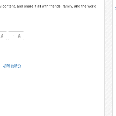
content, and share it all with friends, family, and the world
一篇
下一篇
漪－初等微積分