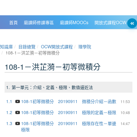
政大數位知識城 NCCU DKB
首頁
磨課師修課專區
磨課師MOOCs
開放式課程OCW
大
知識庫
目錄總覽
OCW開放式課程
理學院
108-1－洪芷漪－初等微積分
108-1－洪芷漪－初等微積分
1.
第一單元：介紹、定義、極限、數值逼近法
1.1
108-1初等微積分 20190911 微積分介紹－函數
11:53
1.2
108-1初等微積分 20190911 極限的定義－極限
10:48
1.3
108-1初等微積分 20190911 極限存在性－單邊
14:47
極限