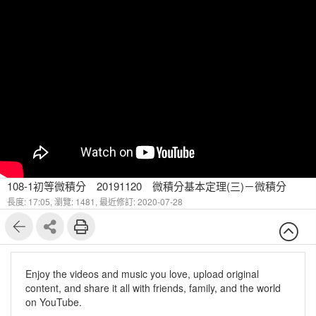
108-1初等微積分 20191120 微積分基本定理(三)－微積分
長度: 17:05,
瀏覽: 1481,
最近修訂: 2020-07-28
Enjoy the videos and music you love, upload original
content, and share it all with friends, family, and the world
on YouTube.