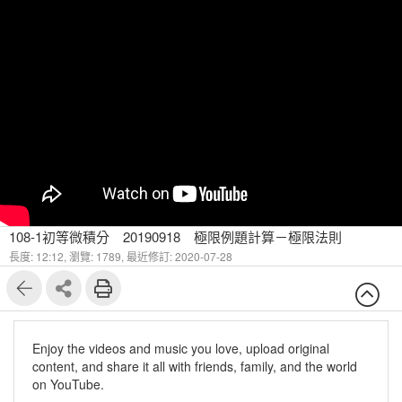
108-1初等微積分 20190918 極限例題計算－極限法則
長度: 12:12,
瀏覽: 1789,
最近修訂: 2020-07-28
Enjoy the videos and music you love, upload original
content, and share it all with friends, family, and the world
on YouTube.