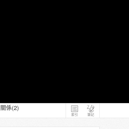
係(2)
索引
筆記