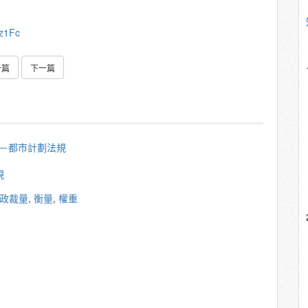
z1Fc
一篇
下一篇
秀雄－都市計劃法規
規
政裁量
,
衡量
,
權重