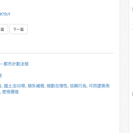
RKYbY
一篇
下一篇
秀雄－都市計劃法規
規
牲
,
國土法32條
,
損失補償
,
規劃合理性
,
信賴行為
,
可供建築用
,
使用價值