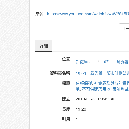
來源 :
https://www.youtube.com/watch?v=kWB815
上
詳細
位置
知識庫
...
107-1－戴
資料夾名稱
107-1－戴秀雄－都市計劃法
標籤
信賴保護
,
社會義務與特別犧
地
,
不可供建築用地
,
反射利益
建立
2019-01-31 09:49:30
長度
19:26
引用
1