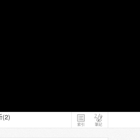
(2)
索引
筆記