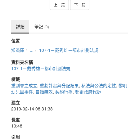
上一篇
下一篇
詳細
筆記
(0)
位置
知識庫
...
107-1－戴秀雄－都市計劃法規
資料夾名稱
107-1－戴秀雄－都市計劃法規
標籤
重劃會之成立
,
重劃計畫與分配結果
,
私法與公法的定性
,
黎明
幼兒園事件
,
自始無效
,
契約行為
,
都更政府代拆
建立
2019-02-14 08:31:38
長度
10:48
引用