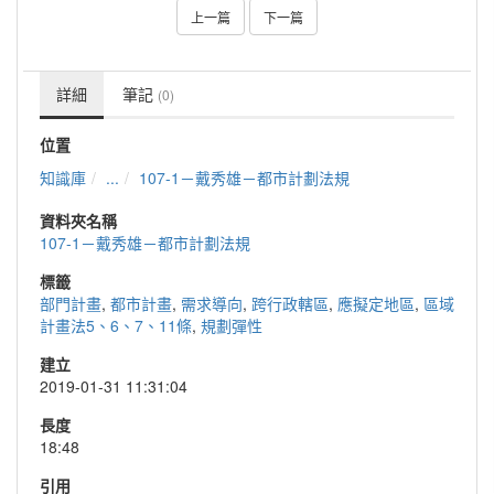
上一篇
下一篇
詳細
筆記
(0)
位置
知識庫
...
107-1－戴秀雄－都市計劃法規
資料夾名稱
107-1－戴秀雄－都市計劃法規
標籤
部門計畫
,
都市計畫
,
需求導向
,
跨行政轄區
,
應擬定地區
,
區域
計畫法5、6、7、11條
,
規劃彈性
建立
2019-01-31 11:31:04
長度
18:48
引用