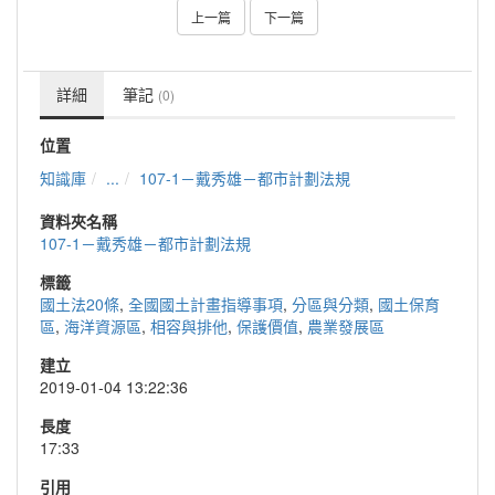
上一篇
下一篇
詳細
筆記
(0)
位置
知識庫
...
107-1－戴秀雄－都市計劃法規
資料夾名稱
107-1－戴秀雄－都市計劃法規
標籤
國土法20條
,
全國國土計畫指導事項
,
分區與分類
,
國土保育
區
,
海洋資源區
,
相容與排他
,
保護價值
,
農業發展區
建立
2019-01-04 13:22:36
長度
17:33
引用