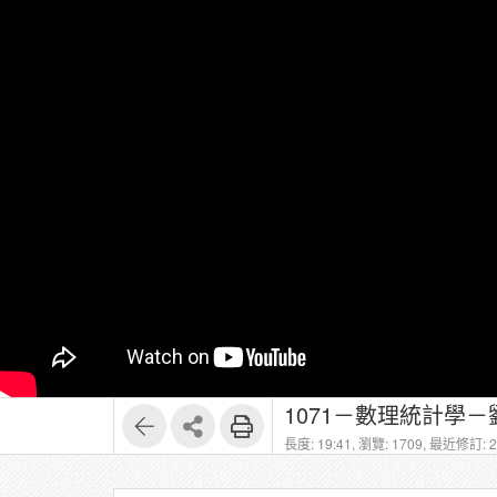
1071－數理統計學－劉
長度: 19:41,
瀏覽: 1709,
最近修訂: 20