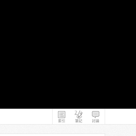
索引
筆記
討論