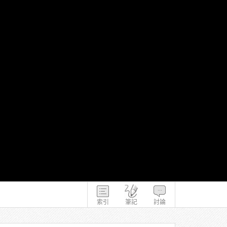
索引
筆記
討論