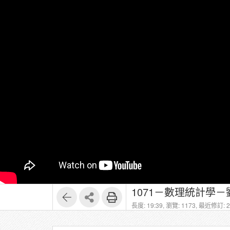
1071－數理統計學－劉
長度: 19:39,
瀏覽: 1173,
最近修訂: 20