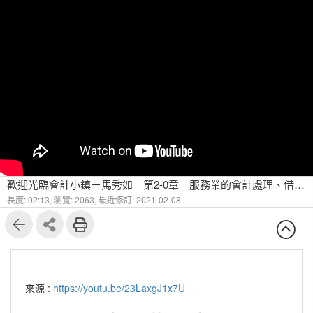
歡迎光臨會計小鎮－馬秀如 第2-0章 服務業的會計處理、借貸法則與會計循環 課程介紹
長度: 02:13,
瀏覽: 2063,
最近修訂: 2021-02-08
來源 :
https://youtu.be/23LaxgJ1x7U