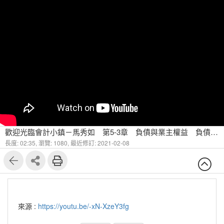
歡迎光臨會計小鎮－馬秀如 第5-3章 負債與業主權益 負債vs業主權益
長度: 02:35,
瀏覽: 1080,
最近修訂: 2021-02-08
來源 :
https://youtu.be/-xN-XzeY3fg