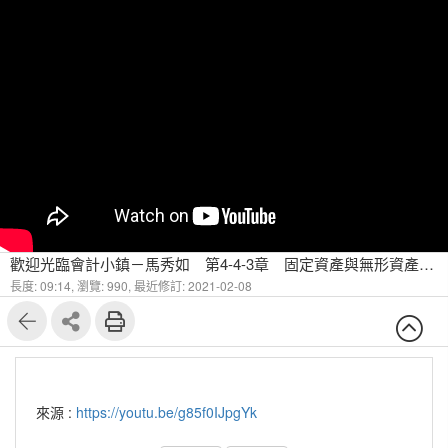
歡迎光臨會計小鎮－馬秀如 第4-4-3章 固定資產與無形資產 無形資產的會計處理（三 ）
長度: 09:14,
瀏覽: 990,
最近修訂: 2021-02-08
來源 :
https://youtu.be/g85f0IJpgYk