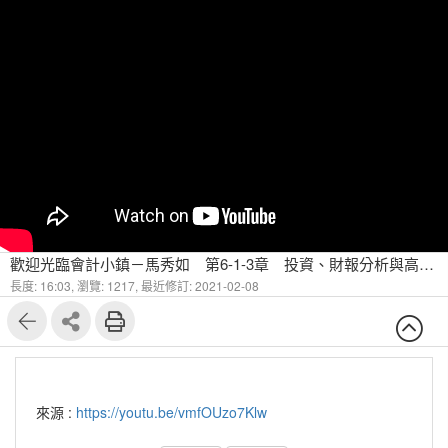
歡迎光臨會計小鎮－馬秀如 第6-1-3章 投資、財報分析與高鐵 投資與其會計處理(三)
長度: 16:03,
瀏覽: 1217,
最近修訂: 2021-02-08
來源 :
https://youtu.be/vmfOUzo7Klw