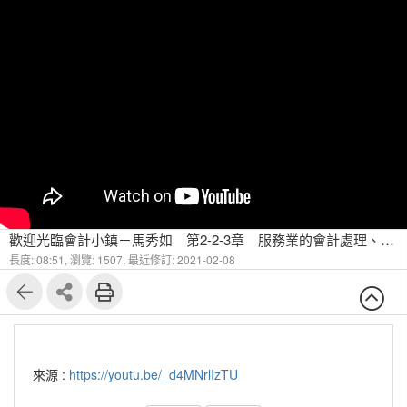
歡迎光臨會計小鎮－馬秀如 第2-2-3章 服務業的會計處理、借貸法則與會計循環 借貸法則（三）
長度: 08:51,
瀏覽: 1507,
最近修訂: 2021-02-08
來源 :
https://youtu.be/_d4MNrlIzTU