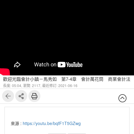
歡迎光臨會計小鎮－馬秀如 第7-4章 會計萬花筒 商業會計法
長度: 05:04,
瀏覽: 2117,
最近修訂: 2021-06-16
來源 :
https://youtu.be/bqfF1T5GZwg