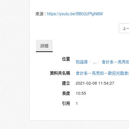
來源 :
https://youtu.be/BB02zPfgN8M
上
詳細
位置
知識庫
...
會計系－馬秀
資料夾名稱
會計系－馬秀如－歡迎光臨會
建立
2021-02-08 11:54:27
長度
10:55
引用
1