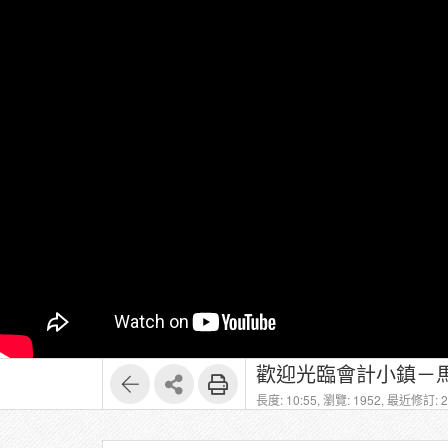
歡迎光臨會計小鎮－馬
長度: 10:55,
瀏覽: 1952,
最近修訂: 20