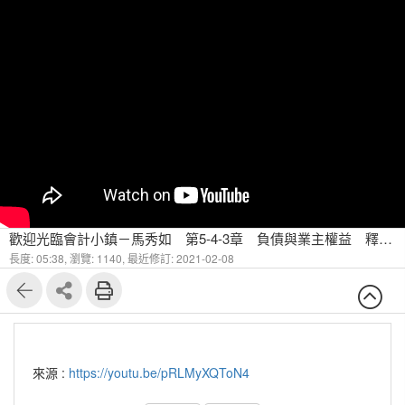
歡迎光臨會計小鎮－馬秀如 第5-4-3章 負債與業主權益 釋例：特別股：高鐵vs彰銀（三）
長度: 05:38,
瀏覽: 1140,
最近修訂: 2021-02-08
來源 :
https://youtu.be/pRLMyXQToN4