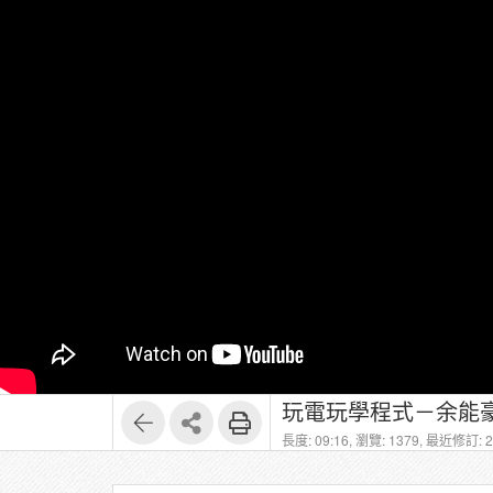
玩電玩學程式－余能豪
長度: 09:16,
瀏覽: 1379,
最近修訂: 20