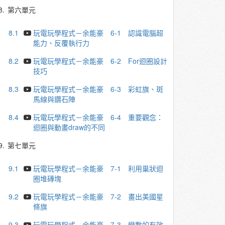
8.
第六單元
8.1
玩電玩學程式－余能豪 6-1 認識電腦超
能力、反覆執行力
8.2
玩電玩學程式－余能豪 6-2 For迴圈設計
技巧
8.3
玩電玩學程式－余能豪 6-3 彩虹旗、斑
馬線與鑽石陣
8.4
玩電玩學程式－余能豪 6-4 重要觀念：
迴圈與動畫draw的不同
9.
第七單元
9.1
玩電玩學程式－余能豪 7-1 利用巢狀迴
圈堆磚塊
9.2
玩電玩學程式－余能豪 7-2 畫出美國星
條旗
9.3
玩電玩學程式－余能豪 7-3 變數的有效