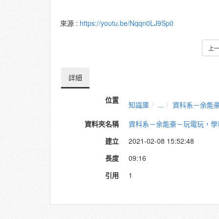
來源 :
https://youtu.be/Nqqn0LJ9Sp0
上
詳細
位置
知識庫
...
資科系－余能
資料夾名稱
資科系－余能豪－玩電玩，學
建立
2021-02-08 15:52:48
長度
09:16
引用
1