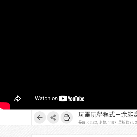
玩電玩學程式－余能豪
長度: 02:32,
瀏覽: 1197,
最近修訂: 20