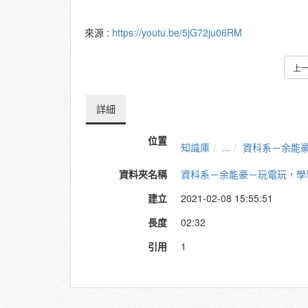
來源 :
https://youtu.be/5jG72ju06RM
上
詳細
位置
知識庫
...
資科系－余能
資料夾名稱
資科系－余能豪－玩電玩，學
建立
2021-02-08 15:55:51
長度
02:32
引用
1