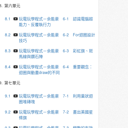
8.
第六單元
8.1
玩電玩學程式－余能豪 6-1 認識電腦超
能力、反覆執行力
8.2
玩電玩學程式－余能豪 6-2 For迴圈設計
技巧
8.3
玩電玩學程式－余能豪 6-3 彩虹旗、斑
馬線與鑽石陣
8.4
玩電玩學程式－余能豪 6-4 重要觀念：
迴圈與動畫draw的不同
9.
第七單元
9.1
玩電玩學程式－余能豪 7-1 利用巢狀迴
圈堆磚塊
9.2
玩電玩學程式－余能豪 7-2 畫出美國星
條旗
9.3
玩電玩學程式－余能豪 7-3 變數的有效