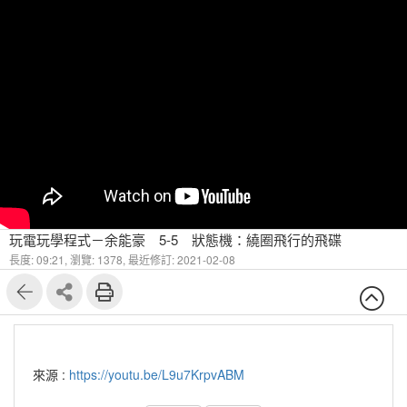
玩電玩學程式－余能豪 5-5 狀態機：繞圈飛行的飛碟
長度: 09:21,
瀏覽: 1378,
最近修訂: 2021-02-08
來源 :
https://youtu.be/L9u7KrpvABM