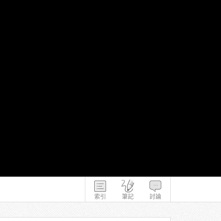
索引
筆記
討論