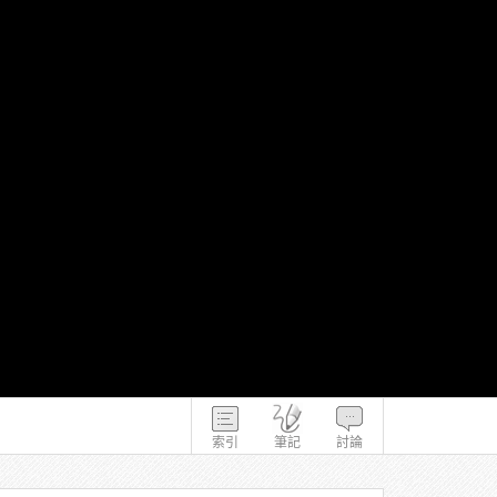
索引
筆記
討論