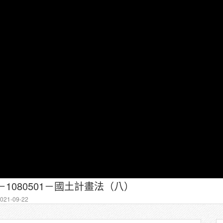
－1080501－國土計畫法（八）
21-09-22