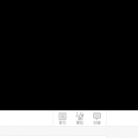
索引
筆記
討論