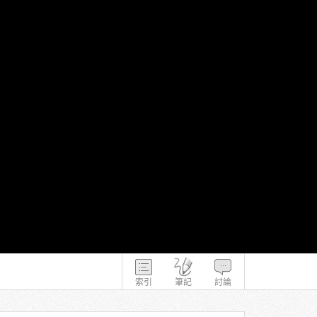
索引
筆記
討論