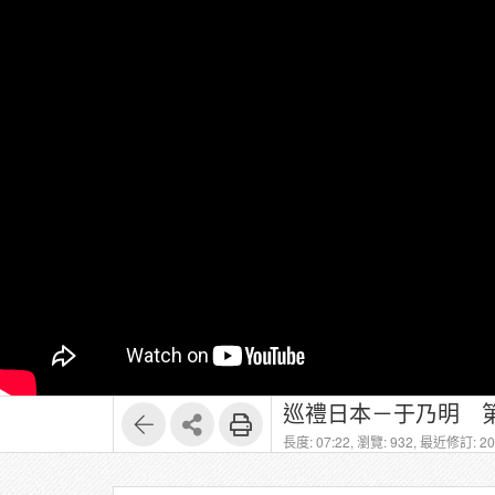
巡禮日本－于乃明 第
長度: 07:22,
瀏覽: 932,
最近修訂: 202