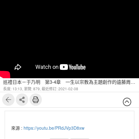
巡禮日本－于乃明 第3-4章 一生以宗教為主題創作的遠藤周作-1
長度: 13:13,
瀏覽: 879,
最近修訂: 2021-02-08
來源 :
https://youtu.be/PRdJVp3D8xw