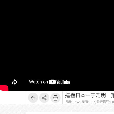
巡禮日本－于乃明 第
長度: 06:41,
瀏覽: 997,
最近修訂: 202