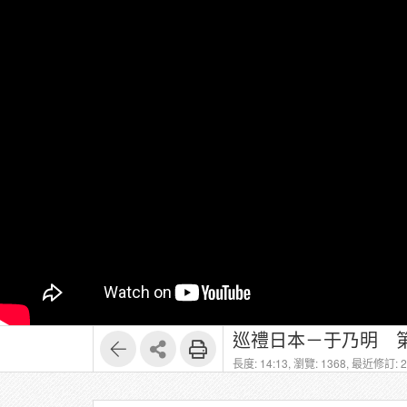
巡禮日本－于乃明 第
長度: 14:13,
瀏覽: 1368,
最近修訂: 20