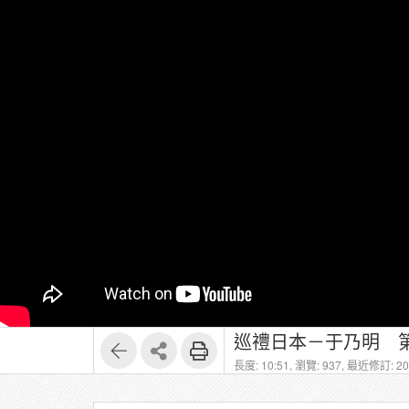
巡禮日本－于乃明 第
長度: 10:51,
瀏覽: 937,
最近修訂: 202