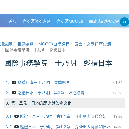
政大數位知識城 NCCU DKB
首頁
磨課師修課專區
磨課師MOOCs
開放式課程OCW
大
知識庫
目錄總覽
MOOCs自學課程
語言、文學與歷史類
國際事務學院－于乃明－巡禮日本
國際事務學院－于乃明－巡禮日本
1.
巡禮日本－于乃明 宣傳影片
01:24
2.
巡禮日本－于乃明 第0章 課程總覽
03:23
3.
第一單元：日本的歷史與飲食文化
3.1
巡禮日本－于乃明 第1-1章 日本歷史時代介紹
13:56
3.2
巡禮日本－于乃明 第1-2章 從NHK大河劇和日本
14:38