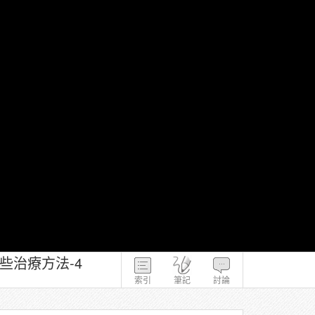
些治療方法-4
索引
筆記
討論