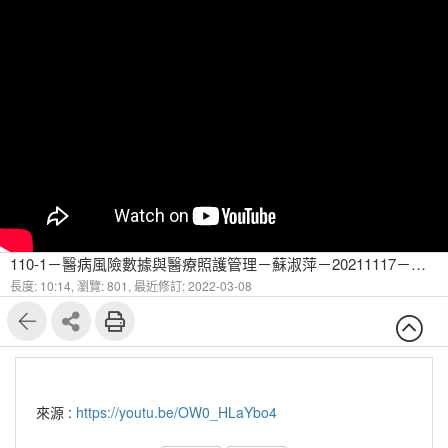
110-1－醫病風險數據與醫療照護管理－蘇淑萍－20211117－糖尿病健康識能環境運用、糖尿病患管理七件事-5
長度: 10:14,
瀏覽: 801,
最近修訂: 2022-03-08
來源 :
https://youtu.be/OW0_HLaYbo4