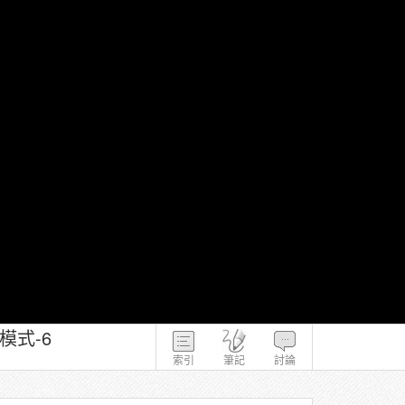
模式-6
索引
筆記
討論