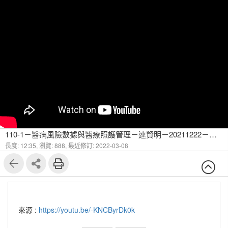
110-1－醫病風險數據與醫療照護管理－連賢明－20211222－透過健保數據討論醫療政策-1
長度: 12:35,
瀏覽: 888,
最近修訂: 2022-03-08
來源 :
https://youtu.be/-KNCByrDk0k