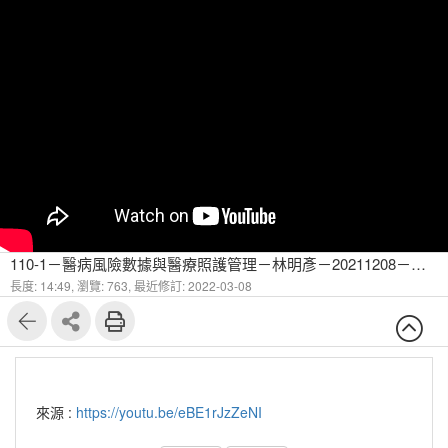
110-1－醫病風險數據與醫療照護管理－林明彥－20211208－預測模型的效能評估-6
長度: 14:49,
瀏覽: 763,
最近修訂: 2022-03-08
來源 :
https://youtu.be/eBE1rJzZeNI