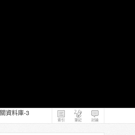
關資料庫-3
索引
筆記
討論