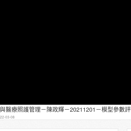
據與醫療照護管理－陳政輝－20211201－模型參數
2-03-08