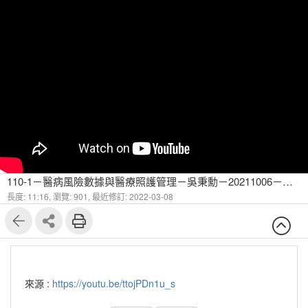
110-1－醫病風險數據與醫療照護管理－吳秉勳－20211006－糖尿病的流行病學與簡介-7
長度: 11:16,
瀏覽: 901,
最近修訂: 2022-03-08
來源 :
https://youtu.be/ttojPDn1u_s