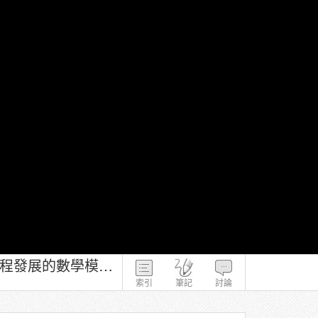
110-1－醫病風險數據與醫療照護管理－陳政輝－20211103－從資料到病程發展的數學模型-2
索引
筆記
討論