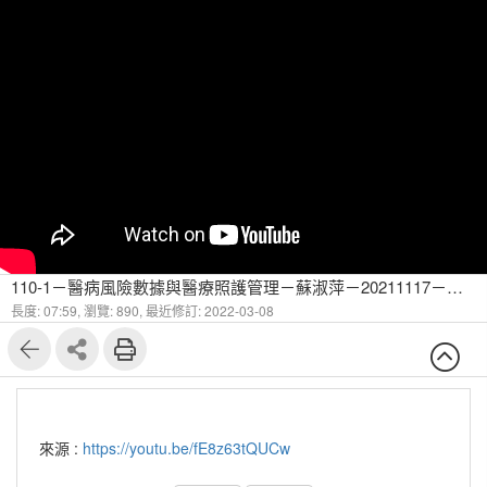
110-1－醫病風險數據與醫療照護管理－蘇淑萍－20211117－糖尿病健康識能環境運用、糖尿病患管理七件事-2
長度: 07:59,
瀏覽: 890,
最近修訂: 2022-03-08
來源 :
https://youtu.be/fE8z63tQUCw