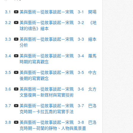
3.1
美與藝術－從故事談起－宋珮 3-1 開場
3.2
美與藝術－從故事談起－宋珮 3-2 《地
球的禱告》繪本
3.3
美與藝術－從故事談起－宋珮 3-3 繪本
分析
3.4
美與藝術－從故事談起－宋珮 3-4 羅馬
時期的寫真觀念
3.5
美與藝術－從故事談起－宋珮 3-5 中古
後期的寫實觀念
3.6
美與藝術－從故事談起－宋珮 3-6 北方
文藝復興－新媒材與寫實技術
3.7
美與藝術－從故事談起－宋珮 3-7 巴洛
克時期－卡拉⽡喬的寫實⼿法
3.8
美與藝術－從故事談起－宋珮 3-8 巴洛
克時期－荷蘭的靜物、人物與風景畫