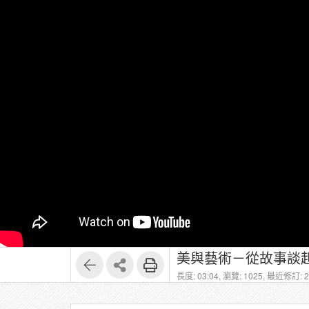
美與藝術－從故事談起
長度: 03:04,
瀏覽: 1025,
最近修訂: 20