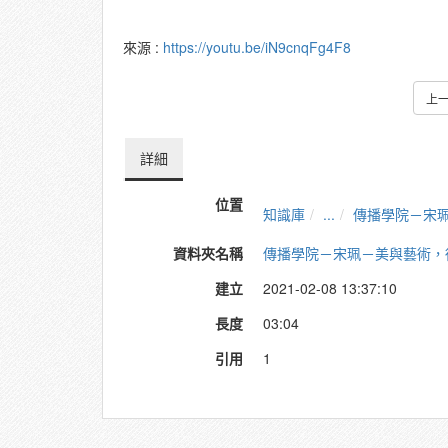
來源 :
https://youtu.be/iN9cnqFg4F8
上
詳細
位置
知識庫
...
傳播學院－宋
資料夾名稱
傳播學院－宋珮－美與藝術，
建立
2021-02-08 13:37:10
長度
03:04
引用
1