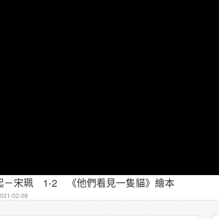
－宋珮 1-2 《他們看⾒⼀隻貓》繪本
21-02-08