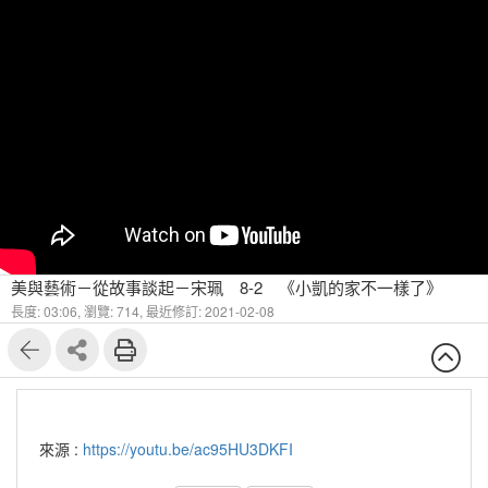
美與藝術－從故事談起－宋珮 8-2 《⼩凱的家不⼀樣了》
長度: 03:06,
瀏覽: 714,
最近修訂: 2021-02-08
來源 :
https://youtu.be/ac95HU3DKFI